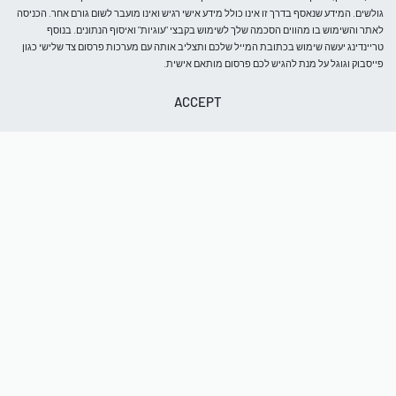
גולשים. המידע שנאסף בדרך זו אינו כולל מידע אישי רגיש ואינו מועבר לשום גורם אחר. הכניסה
בלוג
לאתר והשימוש בו מהווים הסכמה שלך לשימוש בקבצי "עוגיות" ואיסוף הנתונים. בנוסף
עלינו
טריינדינג יעשה שימוש בכתובת המייל שלכם ותצליב אותה עם מערכות פרסום צד שלישי כגון
קבל 5% הנחה
צור קשר
פייסבוק וגוגל על מנת להגיש לכם פרסום מותאם אישית.
הרכישה הראשונה שלך
ACCEPT
ותהיו הראשונים לדעת על כניסות חדשות, מבצעים מיוחדים, אירועים
וחדשות בחנות.
לִקְנוֹת
חנות
חולצות
בלייזרים