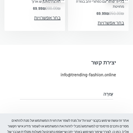
בלייזר שחור עם כפתורי זהב בגזרה
חולצת סאטן ש.ארוך
מחויטת
69.99
₪
200.00
₪
69.99
₪
250.00
₪
בחר אפשרויות
בחר אפשרויות
יצירת קשר
info@trending-fashion.online
עֶזרָה
מדיניות ביטול והחלפת מוצרים
מדיניות פרטיות
על אודות
אתר זה עושה שימוש בקבצי "עוגיות" על מנת לשפר את חווית המשתמש ועל מנת להתאים
מסרים ותכנים פרסומיים למשתמש (מבלי לזהות את המשתמש או לשמור מידע אישי הקשור
אליו). כמו כן, לצורך שיפור השימוש באתר יתכן שייאספו נתונים על פעולות מקלדת ועכבר של