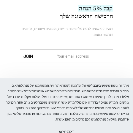
עלינו
קבל 5% הנחה
צור קשר
הרכישה הראשונה שלך
ותהיו הראשונים לדעת על כניסות חדשות, מבצעים מיוחדים, אירועים
וחדשות בחנות.
לִקְנוֹת
אתר זה עושה שימוש בקבצי "עוגיות" על מנת לשפר את חווית המשתמש ועל מנת להתאים
מסרים ותכנים פרסומיים למשתמש (מבלי לזהות את המשתמש או לשמור מידע אישי הקשור
אליו). כמו כן, לצורך שיפור השימוש באתר יתכן שייאספו נתונים על פעולות מקלדת ועכבר של
גולשים. המידע שנאסף בדרך זו אינו כולל מידע אישי רגיש ואינו מועבר לשום גורם אחר. הכניסה
חנות
לאתר והשימוש בו מהווים הסכמה שלך לשימוש בקבצי "עוגיות" ואיסוף הנתונים. בנוסף
חולצות
טריינדינג יעשה שימוש בכתובת המייל שלכם ותצליב אותה עם מערכות פרסום צד שלישי כגון
בלייזרים
פייסבוק וגוגל על מנת להגיש לכם פרסום מותאם אישית.
חליפות
© Trending-Fashion. All rights reserved.
ACCEPT