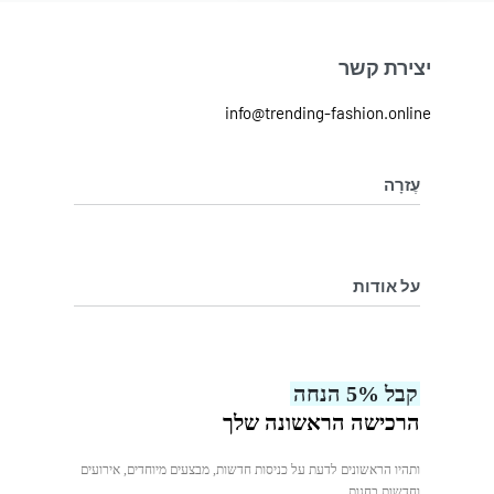
יצירת קשר
info@trending-fashion.online
עֶזרָה
מדיניות ביטול והחלפת מוצרים
מדיניות פרטיות
על אודות
בלוג
עלינו
קבל 5% הנחה
צור קשר
הרכישה הראשונה שלך
ותהיו הראשונים לדעת על כניסות חדשות, מבצעים מיוחדים, אירועים
וחדשות בחנות.