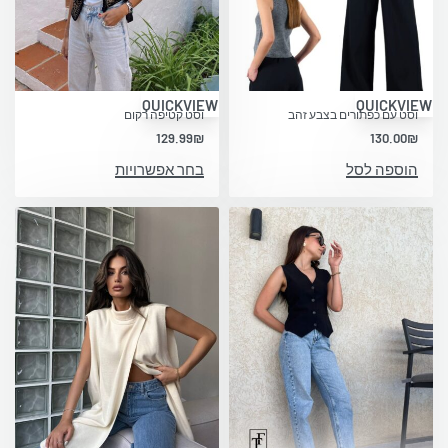
QUICKVIEW
QUICKVIEW
וסט עם כפתורים בצבע זהב
וסט קטיפה רקום
129.99
₪
130.00
₪
הוספה לסל
בחר אפשרויות