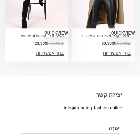
-71% OFF
-71% OFF
QUICKVIEW
QUICKVIEW
טראנץ’ קלאסי עם טוויסט מודרני
מעיל טרנדי עם שילוב מפתיע
129.90
₪
450.00
₪
99.90
₪
350.00
₪
בחר אפשרויות
בחר אפשרויות
יצירת קשר
info@trending-fashion.online
עֶזרָה