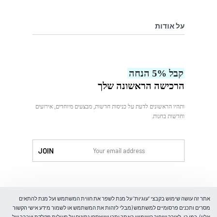
מדיניות ביטול והחלפת מוצרים
מדיניות פרטיות
על אודות
בלוג
עלינו
קבל 5% הנחה
צור קשר
הרכישה הראשונה שלך
ותהיו הראשונים לדעת על כניסות חדשות, מבצעים מיוחדים, אירועים
וחדשות בחנות.
לִקְנוֹת
אתר זה עושה שימוש בקבצי "עוגיות" על מנת לשפר את חווית המשתמש ועל מנת להתאים
מסרים ותכנים פרסומיים למשתמש (מבלי לזהות את המשתמש או לשמור מידע אישי הקשור
אליו). כמו כן, לצורך שיפור השימוש באתר יתכן שייאספו נתונים על פעולות מקלדת ועכבר של