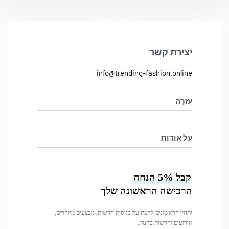
יצירת קשר
info@trending-fashion.online
עֶזרָה
מדיניות ביטול והחלפת מוצרים
על אודות
מדיניות פרטיות
בלוג
קבל 5% הנחה
עלינו
הרכישה הראשונה שלך
צור קשר
ותהיו הראשונים לדעת על כניסות חדשות, מבצעים מיוחדים,
אירועים וחדשות בחנות.