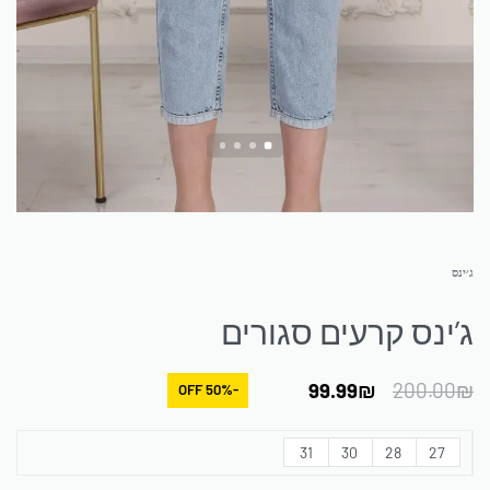
ג׳ינס
ג’ינס קרעים סגורים
99.99
₪
200.00
₪
-50% OFF
31
30
28
27