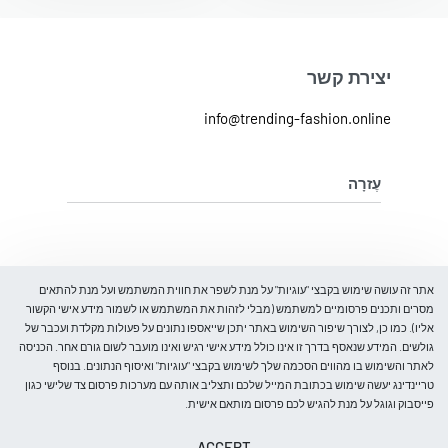
יצירת קשר
info@trending-fashion.online
עֶזרָה
מדיניות ביטול והחלפת מוצרים
מדיניות פרטיות
על אודות
אתר זה עושה שימוש בקבצי "עוגיות" על מנת לשפר את חווית המשתמש ועל מנת להתאים
מסרים ותכנים פרסומיים למשתמש (מבלי לזהות את המשתמש או לשמור מידע אישי הקשור
אליו). כמו כן, לצורך שיפור השימוש באתר יתכן שייאספו נתונים על פעולות מקלדת ועכבר של
בלוג
גולשים. המידע שנאסף בדרך זו אינו כולל מידע אישי רגיש ואינו מועבר לשום גורם אחר. הכניסה
עלינו
לאתר והשימוש בו מהווים הסכמה שלך לשימוש בקבצי "עוגיות" ואיסוף הנתונים. בנוסף
קבל 5% הנחה
צור קשר
טריינדינג יעשה שימוש בכתובת המייל שלכם ותצליב אותה עם מערכות פרסום צד שלישי כגון
הרכישה הראשונה שלך
פייסבוק וגוגל על מנת להגיש לכם פרסום מותאם אישית.
ותהיו הראשונים לדעת על כניסות חדשות, מבצעים מיוחדים, אירועים
ACCEPT