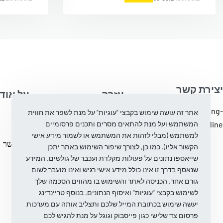
יצירת קשר
עֶזרָה
על אוד
info@trending-
אתר זה עושה שימוש בקבצי "עוגיות" על מנת לשפר את חווית
מדיניות ביטול והחלפת
בלוג
המשתמש ועל מנת להתאים מסרים ותכנים פרסומיים
fashion.online
מוצרים
עלינו
למשתמש (מבלי לזהות את המשתמש או לשמור מידע אישי
מדיניות פרטיות
צור קשר
הקשור אליו). כמו כן, לצורך שיפור השימוש באתר יתכן
שייאספו נתונים על פעולות מקלדת ועכבר של גולשים. המידע
שנאסף בדרך זו אינו כולל מידע אישי רגיש ואינו מועבר לשום
גורם אחר. הכניסה לאתר והשימוש בו מהווים הסכמה שלך
לשימוש בקבצי "עוגיות" ואיסוף הנתונים. בנוסף טריינדינג
יעשה שימוש בכתובת המייל שלכם ותצליב אותה עם מערכות
פרסום צד שלישי כגון פייסבוק וגוגל על מנת להגיש לכם