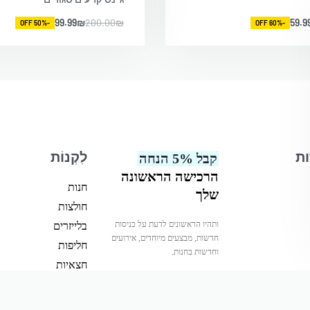
99.99
₪
200.00
₪
59.9
-50% OFF
-60% OFF
ות
לִקְנוֹת
קבל 5% הנחה
הרכישה הראשונה
חנות
שלך
חולצות
ותהיו הראשונים לדעת על כניסות
בלייזרים
חדשות, מבצעים מיוחדים, אירועים
חליפות
וחדשות בחנות.
חצאיות