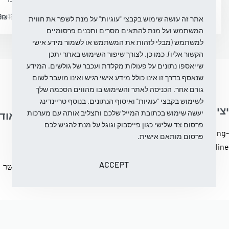
9
₪
150.00
₪
99.99
₪
200.00
₪
-50% OFF
אתר זה עושה שימוש בקבצי "עוגיות" על מנת לשפר את חווית
המשתמש ועל מנת להתאים מסרים ותכנים פרסומיים
למשתמש (מבלי לזהות את המשתמש או לשמור מידע אישי
הקשור אליו). כמו כן, לצורך שיפור השימוש באתר יתכן
שייאספו נתונים על פעולות מקלדת ועכבר של גולשים. המידע
שנאסף בדרך זו אינו כולל מידע אישי רגיש ואינו מועבר לשום
גורם אחר. הכניסה לאתר והשימוש בו מהווים הסכמה שלך
לשימוש בקבצי "עוגיות" ואיסוף הנתונים. בנוסף טריינדינג
יצירת קשר
יעשה שימוש בכתובת המייל שלכם ותצליב אותה עם מערכות
עֶזרָה
על אוד
פרסום צד שלישי כגון פייסבוק וגוגל על מנת להגיש לכם
info@trending-
פרסום מותאם אישית.
מדיניות ביטול והחלפת
בלוג
fashion.online
מוצרים
עלינו
ACCEPT
מדיניות פרטיות
צור קשר