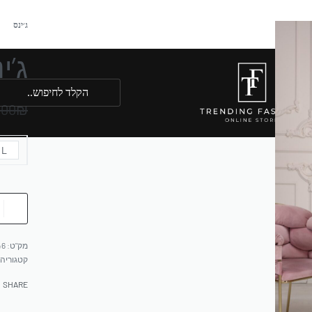
ג׳ינס
ג’י
.00
₪
L
46
קטגוריה
SHARE