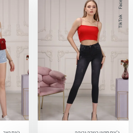
TikTok
ג׳ינס סקיני בגזרה גבוהה
ג’ינס קצר