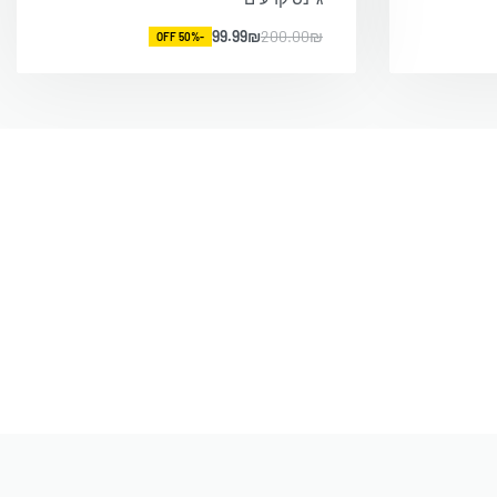
99.99
₪
200.00
₪
-50% OFF