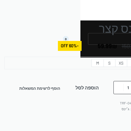
נס קצר
0
59.99
₪
150
-60% OFF
M
S
XS
הוספה לסל
הוסף לרשימת המשאלות
TRF-0
:
ג׳ינס