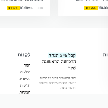
99.99
₪
170.00
₪
150.00
-41% OFF
-25% OFF
ות
לִקְנוֹת
קבל 5% הנחה
הרכישה הראשונה
חנות
שלך
חולצות
ותהיו הראשונים לדעת על כניסות
בלייזרים
חדשות, מבצעים מיוחדים, אירועים
חליפות
וחדשות בחנות.
חצאיות