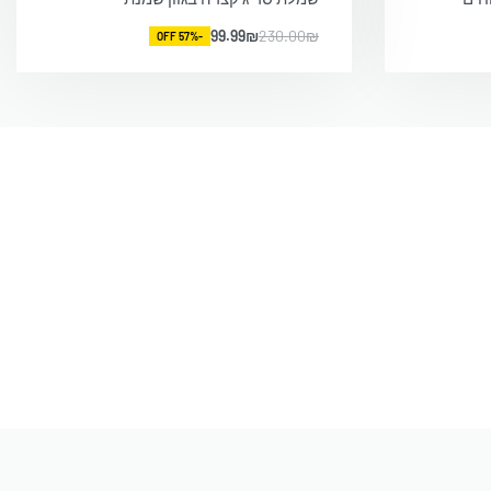
99.99
₪
230.00
₪
-57% OFF