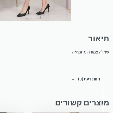
תיאור
שמלה צמודה מחמיאה
Follow us
חוות דעת (0)
a
.
מוצרים קשורים
I
n
s
t
Facebook