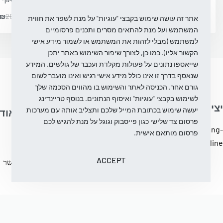
₪
200.00
₪
69.99
₪
260.00
₪
-73% OFF
אתר זה עושה שימוש בקבצי "עוגיות" על מנת לשפר את חווית
המשתמש ועל מנת להתאים מסרים ותכנים פרסומיים
למשתמש (מבלי לזהות את המשתמש או לשמור מידע אישי
הקשור אליו). כמו כן, לצורך שיפור השימוש באתר יתכן
שייאספו נתונים על פעולות מקלדת ועכבר של גולשים. המידע
שנאסף בדרך זו אינו כולל מידע אישי רגיש ואינו מועבר לשום
גורם אחר. הכניסה לאתר והשימוש בו מהווים הסכמה שלך
לשימוש בקבצי "עוגיות" ואיסוף הנתונים. בנוסף טריינדינג
יצירת קשר
יעשה שימוש בכתובת המייל שלכם ותצליב אותה עם מערכות
עֶזרָה
על אוד
פרסום צד שלישי כגון פייסבוק וגוגל על מנת להגיש לכם
info@trending-
פרסום מותאם אישית.
מדיניות ביטול והחלפת
בלוג
fashion.online
מוצרים
עלינו
ACCEPT
מדיניות פרטיות
צור קשר