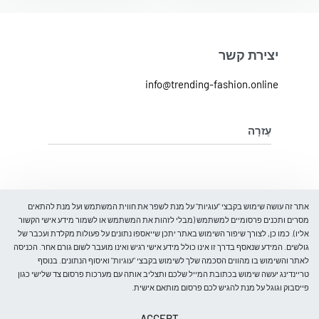
יצירת קשר
info@trending-fashion.online
עֶזרָה
מדיניות ביטול והחלפת מוצרים
מדיניות פרטיות
על אודות
אתר זה עושה שימוש בקבצי "עוגיות" על מנת לשפר את חווית המשתמש ועל מנת להתאים
מסרים ותכנים פרסומיים למשתמש (מבלי לזהות את המשתמש או לשמור מידע אישי הקשור
אליו). כמו כן, לצורך שיפור השימוש באתר יתכן שייאספו נתונים על פעולות מקלדת ועכבר של
בלוג
גולשים. המידע שנאסף בדרך זו אינו כולל מידע אישי רגיש ואינו מועבר לשום גורם אחר. הכניסה
עלינו
לאתר והשימוש בו מהווים הסכמה שלך לשימוש בקבצי "עוגיות" ואיסוף הנתונים. בנוסף
קבל 5% הנחה
צור קשר
טריינדינג יעשה שימוש בכתובת המייל שלכם ותצליב אותה עם מערכות פרסום צד שלישי כגון
הרכישה הראשונה שלך
פייסבוק וגוגל על מנת להגיש לכם פרסום מותאם אישית.
ותהיו הראשונים לדעת על כניסות חדשות, מבצעים מיוחדים, אירועים
ACCEPT