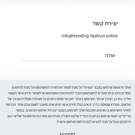
יצירת קשר
info@trending-fashion.online
עֶזרָה
מדיניות ביטול והחלפת מוצרים
מדיניות פרטיות
על אודות
אתר זה עושה שימוש בקבצי "עוגיות" על מנת לשפר את חווית המשתמש ועל מנת להתאים
מסרים ותכנים פרסומיים למשתמש (מבלי לזהות את המשתמש או לשמור מידע אישי הקשור
אליו). כמו כן, לצורך שיפור השימוש באתר יתכן שייאספו נתונים על פעולות מקלדת ועכבר של
בלוג
גולשים. המידע שנאסף בדרך זו אינו כולל מידע אישי רגיש ואינו מועבר לשום גורם אחר. הכניסה
עלינו
לאתר והשימוש בו מהווים הסכמה שלך לשימוש בקבצי "עוגיות" ואיסוף הנתונים. בנוסף
קבל 5% הנחה
צור קשר
טריינדינג יעשה שימוש בכתובת המייל שלכם ותצליב אותה עם מערכות פרסום צד שלישי כגון
הרכישה הראשונה שלך
פייסבוק וגוגל על מנת להגיש לכם פרסום מותאם אישית.
ותהיו הראשונים לדעת על כניסות חדשות, מבצעים מיוחדים, אירועים
ACCEPT