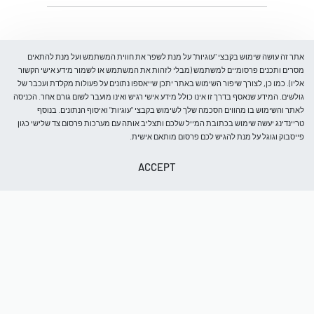
מדיניות ביטול והחלפת מוצרים
מדיניות פרטיות
על אודות
אתר זה עושה שימוש בקבצי "עוגיות" על מנת לשפר את חווית המשתמש ועל מנת להתאים
מסרים ותכנים פרסומיים למשתמש (מבלי לזהות את המשתמש או לשמור מידע אישי הקשור
אליו). כמו כן, לצורך שיפור השימוש באתר יתכן שייאספו נתונים על פעולות מקלדת ועכבר של
גולשים. המידע שנאסף בדרך זו אינו כולל מידע אישי רגיש ואינו מועבר לשום גורם אחר. הכניסה
בלוג
לאתר והשימוש בו מהווים הסכמה שלך לשימוש בקבצי "עוגיות" ואיסוף הנתונים. בנוסף
עלינו
טריינדינג יעשה שימוש בכתובת המייל שלכם ותצליב אותה עם מערכות פרסום צד שלישי כגון
קבל 5% הנחה
צור קשר
פייסבוק וגוגל על מנת להגיש לכם פרסום מותאם אישית.
הרכישה הראשונה שלך
ACCEPT
ותהיו הראשונים לדעת על כניסות חדשות, מבצעים מיוחדים, אירועים
וחדשות בחנות.
לִקְנוֹת