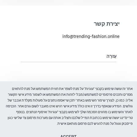
יצירת קשר
info@trending-fashion.online
עֶזרָה
מדיניות ביטול והחלפת מוצרים
מדיניות פרטיות
על אודות
אתר זה עושה שימוש בקבצי "עוגיות" על מנת לשפר את חווית המשתמש ועל מנת להתאים
מסרים ותכנים פרסומיים למשתמש (מבלי לזהות את המשתמש או לשמור מידע אישי הקשור
אליו). כמו כן, לצורך שיפור השימוש באתר יתכן שייאספו נתונים על פעולות מקלדת ועכבר של
בלוג
גולשים. המידע שנאסף בדרך זו אינו כולל מידע אישי רגיש ואינו מועבר לשום גורם אחר. הכניסה
עלינו
לאתר והשימוש בו מהווים הסכמה שלך לשימוש בקבצי "עוגיות" ואיסוף הנתונים. בנוסף
קבל 5% הנחה
צור קשר
טריינדינג יעשה שימוש בכתובת המייל שלכם ותצליב אותה עם מערכות פרסום צד שלישי כגון
הרכישה הראשונה שלך
פייסבוק וגוגל על מנת להגיש לכם פרסום מותאם אישית.
ותהיו הראשונים לדעת על כניסות חדשות, מבצעים מיוחדים, אירועים
ACCEPT