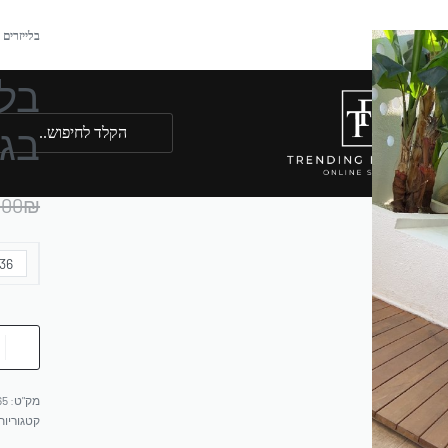
בלייזרים
בלי
בגז
.00
₪
36
65
קטגוריות