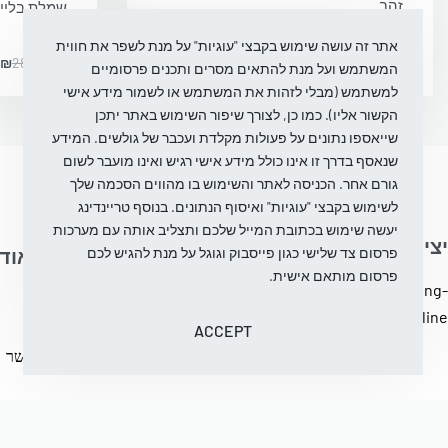
זהב
שמלת בלייז
זהב
99.99
₪
280.00
₪
-64% OFF
אתר זה עושה שימוש בקבצי "עוגיות" על מנת לשפר את חווית
₪
280.00
₪
המשתמש ועל מנת להתאים מסרים ותכנים פרסומיים
למשתמש (מבלי לזהות את המשתמש או לשמור מידע אישי
הקשור אליו). כמו כן, לצורך שיפור השימוש באתר יתכן
שייאספו נתונים על פעולות מקלדת ועכבר של גולשים. המידע
שנאסף בדרך זו אינו כולל מידע אישי רגיש ואינו מועבר לשום
גורם אחר. הכניסה לאתר והשימוש בו מהווים הסכמה שלך
לשימוש בקבצי "עוגיות" ואיסוף הנתונים. בנוסף טריינדינג
יעשה שימוש בכתובת המייל שלכם ותצליב אותה עם מערכות
יצירת קשר
פרסום צד שלישי כגון פייסבוק וגוגל על מנת להגיש לכם
עֶזרָה
על אוד
פרסום מותאם אישית.
info@trending-
מדיניות ביטול והחלפת
בלוג
fashion.online
מוצרים
עלינו
ACCEPT
מדיניות פרטיות
צור קשר