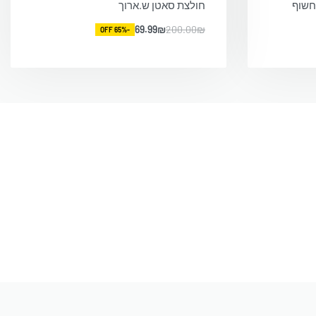
חשוף
חולצת סאטן ש.ארוך
69.99
₪
200.00
₪
-65% OFF