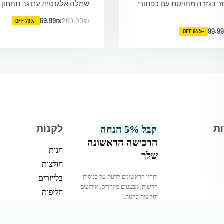
ר בגזרה מחויטת עם כפתורי
שמלה אלגנטית עם גב תחתון 
69.99
₪
260.00
₪
-73% OFF
99.99
-64% OFF
ות
לִקְנוֹת
קבל 5% הנחה
הרכישה הראשונה
חנות
שלך
חולצות
ותהיו הראשונים לדעת על כניסות
בלייזרים
חדשות, מבצעים מיוחדים, אירועים
חליפות
וחדשות בחנות.
חצאיות