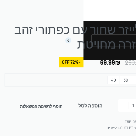
יזר שחור עם כפתורי זהב
רה מחויטת
0
69.99
₪
250
-72% OFF
40
38
הוספה לסל
הוסף לרשימת המשאלות
TRF-0
:
OUTLET
,
בלייזרים