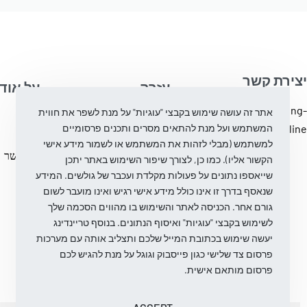
יצירת קשר
עֶזרָה
על אוד
info@trending-
אתר זה עושה שימוש בקבצי "עוגיות" על מנת לשפר את חווית
מדיניות ביטול והחלפת
בלוג
fashion.online
המשתמש ועל מנת להתאים מסרים ותכנים פרסומיים
מוצרים
עלינו
למשתמש (מבלי לזהות את המשתמש או לשמור מידע אישי
מדיניות פרטיות
צור קשר
הקשור אליו). כמו כן, לצורך שיפור השימוש באתר יתכן
שייאספו נתונים על פעולות מקלדת ועכבר של גולשים. המידע
שנאסף בדרך זו אינו כולל מידע אישי רגיש ואינו מועבר לשום
גורם אחר. הכניסה לאתר והשימוש בו מהווים הסכמה שלך
לשימוש בקבצי "עוגיות" ואיסוף הנתונים. בנוסף טריינדינג
יעשה שימוש בכתובת המייל שלכם ותצליב אותה עם מערכות
פרסום צד שלישי כגון פייסבוק וגוגל על מנת להגיש לכם
פרסום מותאם אישית.