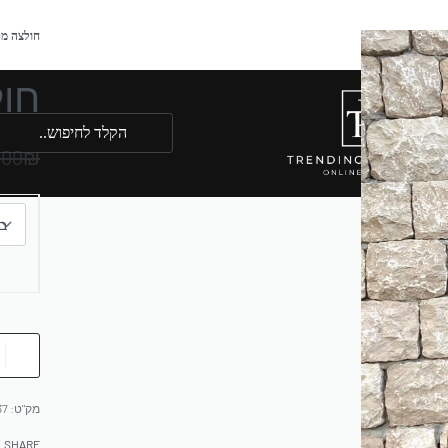
חולצה מ
חו
.00
₪
37
SHARE