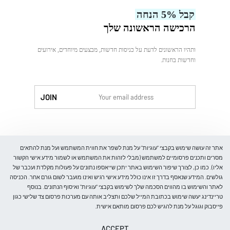
עלינו
קבל 5% הנחה
צור קשר
הרכישה הראשונה שלך
ותהיו הראשונים לדעת על כניסות חדשות, מבצעים מיוחדים, אירועים
וחדשות בחנות.
לִקְנוֹת
אתר זה עושה שימוש בקבצי "עוגיות" על מנת לשפר את חווית המשתמש ועל מנת להתאים
מסרים ותכנים פרסומיים למשתמש (מבלי לזהות את המשתמש או לשמור מידע אישי הקשור
אליו). כמו כן, לצורך שיפור השימוש באתר יתכן שייאספו נתונים על פעולות מקלדת ועכבר של
גולשים. המידע שנאסף בדרך זו אינו כולל מידע אישי רגיש ואינו מועבר לשום גורם אחר. הכניסה
חנות
לאתר והשימוש בו מהווים הסכמה שלך לשימוש בקבצי "עוגיות" ואיסוף הנתונים. בנוסף
חולצות
טריינדינג יעשה שימוש בכתובת המייל שלכם ותצליב אותה עם מערכות פרסום צד שלישי כגון
בלייזרים
פייסבוק וגוגל על מנת להגיש לכם פרסום מותאם אישית.
חליפות
© Trending-Fashion. All rights reserved.
ACCEPT