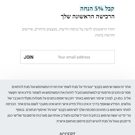
עלינו
קבל 5% הנחה
צור קשר
הרכישה הראשונה שלך
ותהיו הראשונים לדעת על כניסות חדשות, מבצעים מיוחדים, אירועים
וחדשות בחנות.
לִקְנוֹת
אתר זה עושה שימוש בקבצי "עוגיות" על מנת לשפר את חווית המשתמש ועל מנת להתאים
מסרים ותכנים פרסומיים למשתמש (מבלי לזהות את המשתמש או לשמור מידע אישי הקשור
אליו). כמו כן, לצורך שיפור השימוש באתר יתכן שייאספו נתונים על פעולות מקלדת ועכבר של
גולשים. המידע שנאסף בדרך זו אינו כולל מידע אישי רגיש ואינו מועבר לשום גורם אחר. הכניסה
חנות
לאתר והשימוש בו מהווים הסכמה שלך לשימוש בקבצי "עוגיות" ואיסוף הנתונים. בנוסף
חולצות
טריינדינג יעשה שימוש בכתובת המייל שלכם ותצליב אותה עם מערכות פרסום צד שלישי כגון
בלייזרים
פייסבוק וגוגל על מנת להגיש לכם פרסום מותאם אישית.
חליפות
© Trending-Fashion. All rights reserved.
ACCEPT