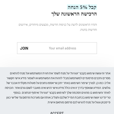
עלינו
קבל 5% הנחה
צור קשר
הרכישה הראשונה שלך
ותהיו הראשונים לדעת על כניסות חדשות, מבצעים מיוחדים, אירועים
וחדשות בחנות.
לִקְנוֹת
אתר זה עושה שימוש בקבצי "עוגיות" על מנת לשפר את חווית המשתמש ועל מנת להתאים
מסרים ותכנים פרסומיים למשתמש (מבלי לזהות את המשתמש או לשמור מידע אישי הקשור
אליו). כמו כן, לצורך שיפור השימוש באתר יתכן שייאספו נתונים על פעולות מקלדת ועכבר של
גולשים. המידע שנאסף בדרך זו אינו כולל מידע אישי רגיש ואינו מועבר לשום גורם אחר. הכניסה
חנות
לאתר והשימוש בו מהווים הסכמה שלך לשימוש בקבצי "עוגיות" ואיסוף הנתונים. בנוסף
חולצות
טריינדינג יעשה שימוש בכתובת המייל שלכם ותצליב אותה עם מערכות פרסום צד שלישי כגון
בלייזרים
פייסבוק וגוגל על מנת להגיש לכם פרסום מותאם אישית.
חליפות
© Trending-Fashion. All rights reserved.
ACCEPT