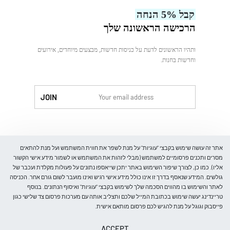
עלינו
קבל 5% הנחה
צור קשר
הרכישה הראשונה שלך
ותהיו הראשונים לדעת על כניסות חדשות, מבצעים מיוחדים, אירועים
וחדשות בחנות.
לִקְנוֹת
אתר זה עושה שימוש בקבצי "עוגיות" על מנת לשפר את חווית המשתמש ועל מנת להתאים
מסרים ותכנים פרסומיים למשתמש (מבלי לזהות את המשתמש או לשמור מידע אישי הקשור
אליו). כמו כן, לצורך שיפור השימוש באתר יתכן שייאספו נתונים על פעולות מקלדת ועכבר של
גולשים. המידע שנאסף בדרך זו אינו כולל מידע אישי רגיש ואינו מועבר לשום גורם אחר. הכניסה
חנות
לאתר והשימוש בו מהווים הסכמה שלך לשימוש בקבצי "עוגיות" ואיסוף הנתונים. בנוסף
חולצות
טריינדינג יעשה שימוש בכתובת המייל שלכם ותצליב אותה עם מערכות פרסום צד שלישי כגון
בלייזרים
פייסבוק וגוגל על מנת להגיש לכם פרסום מותאם אישית.
חליפות
© Trending-Fashion. All rights reserved.
ACCEPT