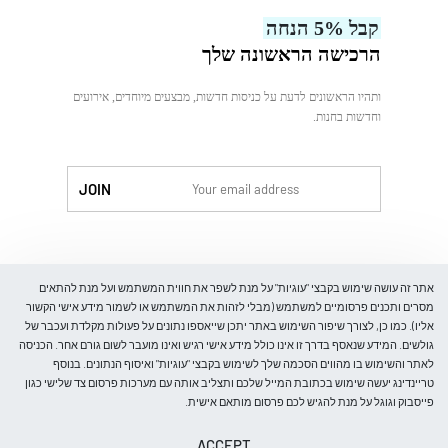
עלינו
קבל 5% הנחה
צור קשר
הרכישה הראשונה שלך
ותהיו הראשונים לדעת על כניסות חדשות, מבצעים מיוחדים, אירועים
וחדשות בחנות.
לִקְנוֹת
אתר זה עושה שימוש בקבצי "עוגיות" על מנת לשפר את חווית המשתמש ועל מנת להתאים
מסרים ותכנים פרסומיים למשתמש (מבלי לזהות את המשתמש או לשמור מידע אישי הקשור
אליו). כמו כן, לצורך שיפור השימוש באתר יתכן שייאספו נתונים על פעולות מקלדת ועכבר של
גולשים. המידע שנאסף בדרך זו אינו כולל מידע אישי רגיש ואינו מועבר לשום גורם אחר. הכניסה
חנות
לאתר והשימוש בו מהווים הסכמה שלך לשימוש בקבצי "עוגיות" ואיסוף הנתונים. בנוסף
חולצות
טריינדינג יעשה שימוש בכתובת המייל שלכם ותצליב אותה עם מערכות פרסום צד שלישי כגון
בלייזרים
פייסבוק וגוגל על מנת להגיש לכם פרסום מותאם אישית.
חליפות
© Trending-Fashion. All rights reserved.
ACCEPT