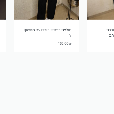
זררת
חולצת בייסיק בורדו עם מחשוף
זהב
V
130.00
₪