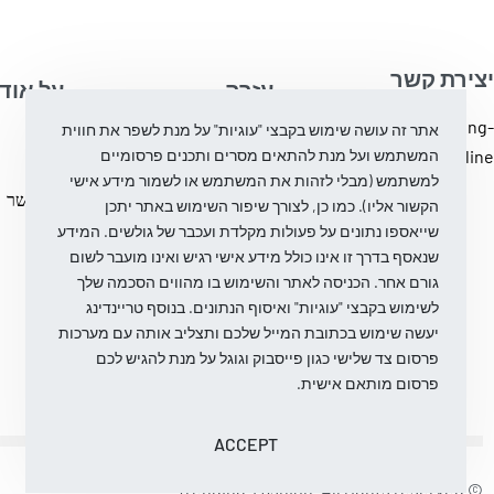
יצירת קשר
עֶזרָה
על אוד
info@trending-
אתר זה עושה שימוש בקבצי "עוגיות" על מנת לשפר את חווית
מדיניות ביטול והחלפת
בלוג
fashion.online
המשתמש ועל מנת להתאים מסרים ותכנים פרסומיים
מוצרים
עלינו
למשתמש (מבלי לזהות את המשתמש או לשמור מידע אישי
מדיניות פרטיות
צור קשר
הקשור אליו). כמו כן, לצורך שיפור השימוש באתר יתכן
שייאספו נתונים על פעולות מקלדת ועכבר של גולשים. המידע
שנאסף בדרך זו אינו כולל מידע אישי רגיש ואינו מועבר לשום
גורם אחר. הכניסה לאתר והשימוש בו מהווים הסכמה שלך
לשימוש בקבצי "עוגיות" ואיסוף הנתונים. בנוסף טריינדינג
יעשה שימוש בכתובת המייל שלכם ותצליב אותה עם מערכות
פרסום צד שלישי כגון פייסבוק וגוגל על מנת להגיש לכם
פרסום מותאם אישית.
ACCEPT
© Trending-Fashion. All rights reserved.