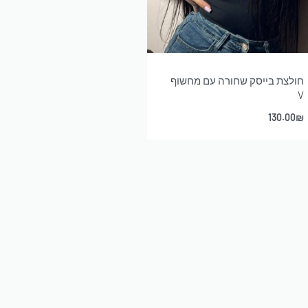
חולצת בייסק שחורה עם מחשוף
גופיית בייסיק בגזרת בודי 
V
מחשוף מרובע
120.00
₪
130.00
₪